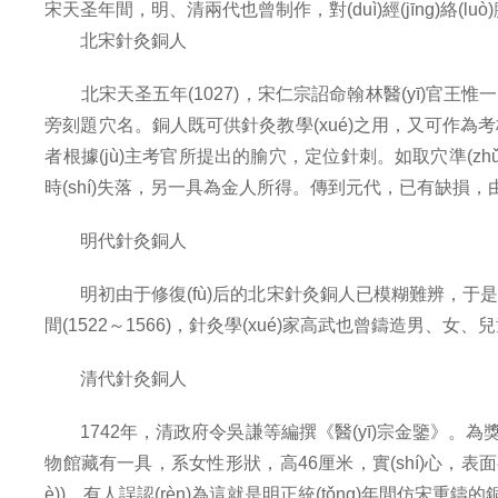
宋天圣年間，明、清兩代也曾制作，對(duì)經(jīng)絡(luò)
北宋針灸銅人
北宋天圣五年(1027)，宋仁宗詔命翰林醫(yī)官王惟一
旁刻題穴名。銅人既可供針灸教學(xué)之用，又可作為考核醫
者根據(jù)主考官所提出的腧穴，定位針刺。如取穴準(zhǔn)確
時(shí)失落，另一具為金人所得。傳到元代，已有缺損，
明代針灸銅人
明初由于修復(fù)后的北宋針灸銅人已模糊難辨，于是明英宗詔
間(1522～1566)，針灸學(xué)家高武也曾鑄造男、女、
清代針灸銅人
1742年，清政府令吳謙等編撰《醫(yī)宗金鑒》。為獎(jiǎng)勵
物館藏有一具，系女性形狀，高46厘米，實(shí)心，表面
è))。有人誤認(rèn)為這就是明正統(tǒng)年間仿宋